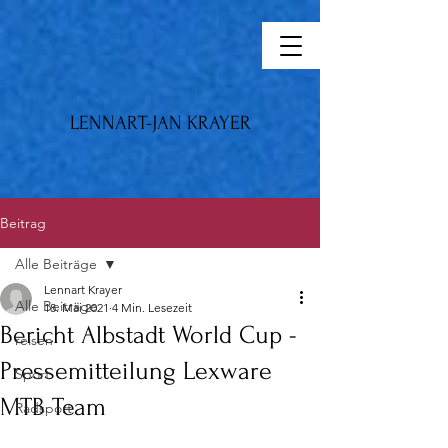
LENNART-JAN KRAYER
Beitrag
Alle Beiträge
Lennart Krayer
Alle Beiträge
18. Mai 2021
4 Min. Lesezeit
Bericht Albstadt World Cup -
reisen
Pressemitteilung Lexware
Sport
MTB Team
Radsport