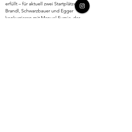
erfüllt – für aktuell zwei Startplätze. 
Brandl, Schwarzbauer und Egger 
konkurrieren mit Manuel Fumic, der 
bereits vierfache Olympionike ist. U23-
Fahrer David List ist mit seiner A-Norm 
ebenfalls gut aufgestellt. Beim 
Weltcup in Nove Mesto am 
kommenden Wochenende gilt es für 
die Fahrer des Lexware-Teams, ihre 
Leistungen nochmals unter Beweis zu 
stellen. Denn dieses Rennen ist das 
letzte, welches in den 
Qualifizierungszeitraum für die 
Olympischen Spiele zählt.