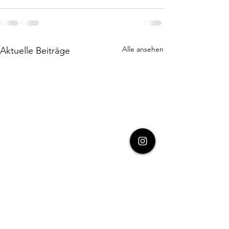
Alle ansehen
Aktuelle Beiträge
Rennbericht Les Gets und
Ein spannendes R