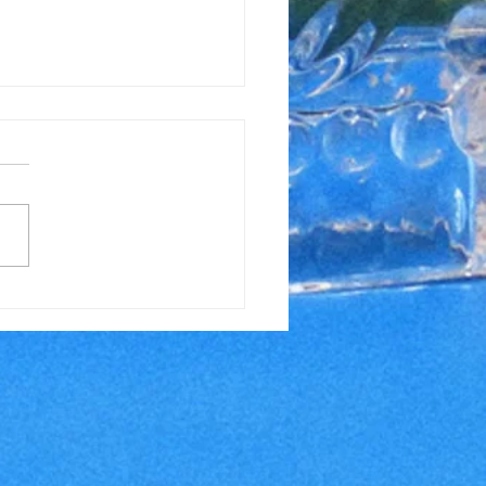
spannendes Rennen in Nove
o
Mesto – ein Ort, der für
liche Highlights bekannt ist,
s im Winter beim Biathlon
 im Sommer beim
ainbike-Weltcup....