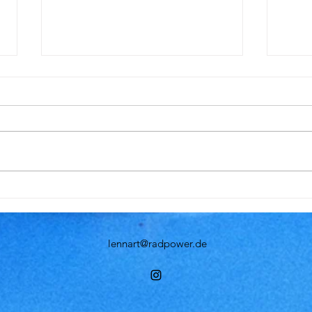
Rennbericht Les Gets und
Ein 
Vorschau für Lenzerheide
Mest
Rennbericht Weltcup Les Gets,
Nove 
Frankreich am 01.09.2025 stand
sport
für mich der Weltcup in Les Gets
sei e
(Frankreich) auf dem Programm.
oder
Leider lief...
Mount
lennart@radpower.de