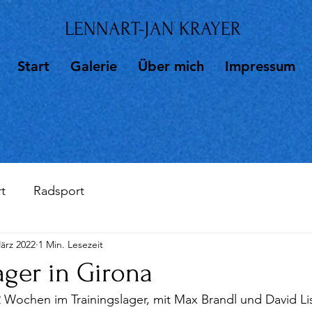
LENNART-JAN KRAYER
Start
Galerie
Über mich
Impressum
t
Radsport
ärz 2022
1 Min. Lesezeit
ager in Girona
 Wochen im Trainingslager, mit Max Brandl und David Lis