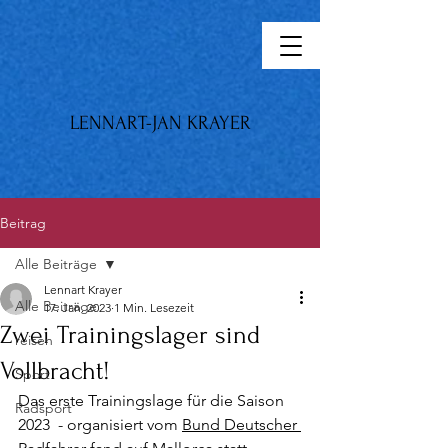
LENNART-JAN KRAYER
Beitrag
Alle Beiträge
Lennart Krayer
Alle Beiträge
17. Jan. 2023
1 Min. Lesezeit
Zwei Trainingslager sind
reisen
Vollbracht!
Sport
Das erste Trainingslage für die Saison 
Radsport
2023  - organisiert vom 
Bund Deutscher 